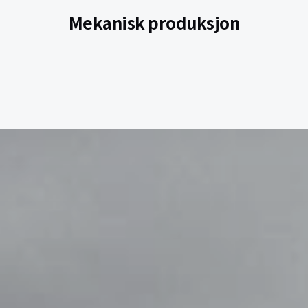
Mekanisk produksjon
Aluminium- og stålarbeid
Platebearbeiding
Maskinering
Plasma-/gasskjæring