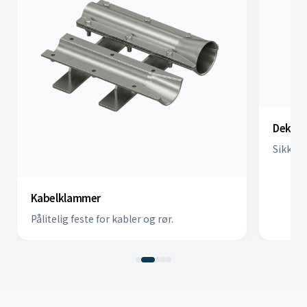
Dekk-klamme
Sikker festing
Kabelklammer
Pålitelig feste for kabler og rør.