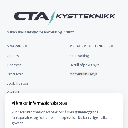
Mekaniske løsninger for havbruk og industri.
SNARVEIER
RELATERTE TJENESTER
Om oss
Kai Booking
Tjenester
Bestill såpe og syre
Produkter
Motorhuset Frøya
Jobb hos oss
Kontakt
FAQ
Vi bruker informasjonskapsler
Vi bruker informasjonskapsler for å sikre grunnleggende
KONTAKT
funksjonalitet og forbedre din opplevelse. Du kan velge hvilke du
NO
EN
godtar.
Nordfrøyveien 959, 7270 Dyrvik