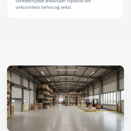
Skreddersydde leieavtaler tilpasset din
virksomhets behov og vekst.