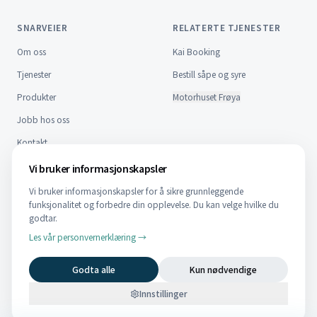
SNARVEIER
RELATERTE TJENESTER
Om oss
Kai Booking
Tjenester
Bestill såpe og syre
Produkter
Motorhuset Frøya
Jobb hos oss
Kontakt
FAQ
Vi bruker informasjonskapsler
Vi bruker informasjonskapsler for å sikre grunnleggende
KONTAKT
funksjonalitet og forbedre din opplevelse. Du kan velge hvilke du
NO
EN
godtar.
Nordfrøyveien 959, 7270 Dyrvik
Telefon:
Les vår personvernerklæring →
474 83 795
Post:
post@kystteknikk.no
Godta alle
Kun nødvendige
Faktura:
faktura@kystteknikk.no
Org nr 937 051 123
Innstillinger